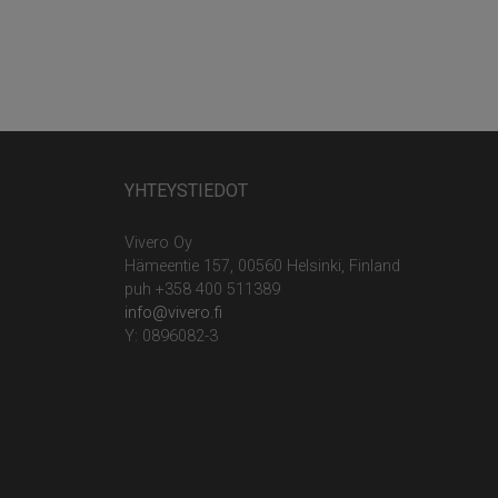
YHTEYSTIEDOT
Vivero Oy
Hämeentie 157, 00560 Helsinki, Finland
puh +358 400 511389
info@vivero.fi
Y: 0896082-3