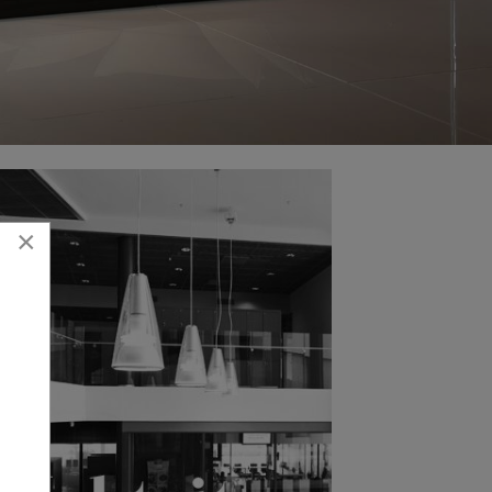
catherine
show gallery
×