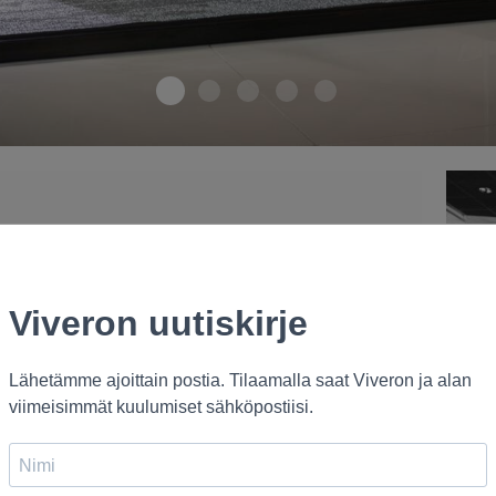
1-vivero-naava-offices
2-vivero-caesar-cleopatra-ra
3-vivero-tollo-valaisin
4-vivero home slideshow 
5-vivero home slide